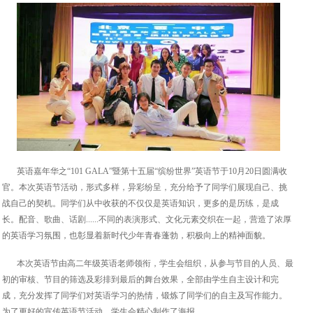
英语嘉年华之“101 GALA”暨第十五届“缤纷世界”英语节于10月20日圆满收
官。本次英语节活动，形式多样，异彩纷呈，充分给予了同学们展现自己、挑
战自己的契机。同学们从中收获的不仅仅是英语知识，更多的是历练，是成
长。配音、歌曲、话剧......不同的表演形式、文化元素交织在一起，营造了浓厚
的英语学习氛围，也彰显着新时代少年青春蓬勃，积极向上的精神面貌。
本次英语节由高二年级英语老师领衔，学生会组织，从参与节目的人员、最
初的审核、节目的筛选及彩排到最后的舞台效果，全部由学生自主设计和完
成，充分发挥了同学们对英语学习的热情，锻炼了同学们的自主及写作能力。
为了更好的宣传英语节活动，学生会精心制作了海报。