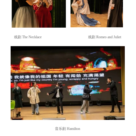
戏剧 The Necklace 戏剧 Romeo and Juliet
音乐剧 Hamilton