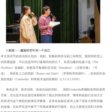
3.表演——邂逅时空中另一个自己
本次英语节的表演部分包括：戏剧、歌舞剧和音乐剧三种类型。视觉和听觉上
的双重盛宴，可以说是同学们最期待的部分了。有莫泊桑的短篇小说《The
Necklace》改编剧，有极具节奏感的音乐剧《Hamilton》（汉密尔顿）（节
选），有脍炙人口的戏剧《Romeo and Juliet》（罗密欧和朱丽叶），也有剧本创
新的戏剧《Cinderella》和青春洋溢的歌舞剧《LA LA LAND》。
角色反串、剧本创新、收放自如的演技……戏剧Cinderella将幽默发挥的淋漓
尽致，无论是开始还是结束都获得了观众的热情欢呼。继母和姐姐们生动大方
的表演为这个精彩的故事拉开帷幕，反串灰姑娘在表演上做了很多大胆而有趣
的改编，在欢声笑语中赋予了经典故事新的可能性，也让大家再次找到儿时聆