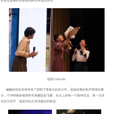
听童话故事时的那份纯粹而率真的快乐。
戏剧Cinderella
翩翩的缤纷衣角带来了骄阳下青春正好的少年。悠扬轻雅的歌声萦绕在舞
台，干净明丽的裙摆和衣角翩跹如飞蝶，在台上的每一个眼神交流，每一次牵
住对方的手，都是对此次表演最好的叙述。