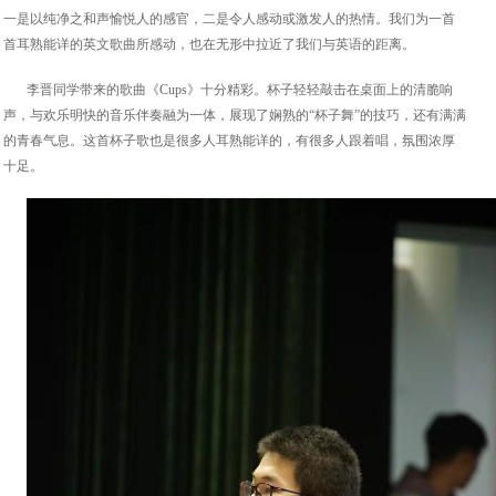
一是以纯净之和声愉悦人的感官，二是令人感动或激发人的热情。我们为一首
首耳熟能详的英文歌曲所感动，也在无形中拉近了我们与英语的距离。
李晋同学带来的歌曲《Cups》十分精彩。杯子轻轻敲击在桌面上的清脆响
声，与欢乐明快的音乐伴奏融为一体，展现了娴熟的“杯子舞”的技巧，还有满满
的青春气息。这首杯子歌也是很多人耳熟能详的，有很多人跟着唱，氛围浓厚
十足。