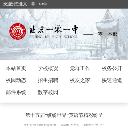
欢迎浏览北京一零一中学
——一零一本部
本站首页
学校概况
党群工作
校务公开
校园动态
招生招聘
校友之家
快速通道
邮件系统
数字校园
第十五届“缤纷世界”英语节精彩纷呈
作者： 向书扬 张傲然 李和融 周宁怡
点击次数：49798次
创建时间：2022-11-02