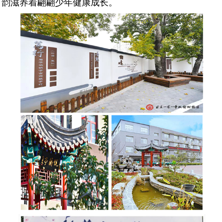
韵滋养着翩翩少年健康成长。