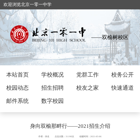
欢迎浏览北京一零一中学
——双榆树校区
本站首页
学校概况
党群工作
校务公开
校园动态
招生招聘
校友之家
快速通道
邮件系统
数字校园
身向双榆那畔行——2021招生介绍
作者：佚名
点击次数：31198次
创建时间：2021-05-06