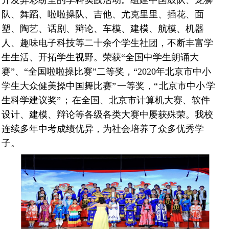
开发异彩纷呈的学科实践活动。组建中国鼓队、龙狮
队、舞蹈、啦啦操队、吉他、尤克里里、插花、面
塑、陶艺、话剧、辩论、车模、建模、航模、机器
人、趣味电子科技等二十余个学生社团，不断丰富学
生生活、开拓学生视野。荣获“全国中学生朗诵大
赛”、“全国啦啦操比赛”二等奖，“2020年北京市中小
学生大众健美操中国舞比赛
”
一等奖，
“
北京市中
小
学
生科学建议奖
”；
在全国、北京市计算机大赛、软件
设计、建模、辩论等各级各类大赛中屡获殊荣。我校
连续多年中考成绩优异，为社会培养了众多优秀学
子。