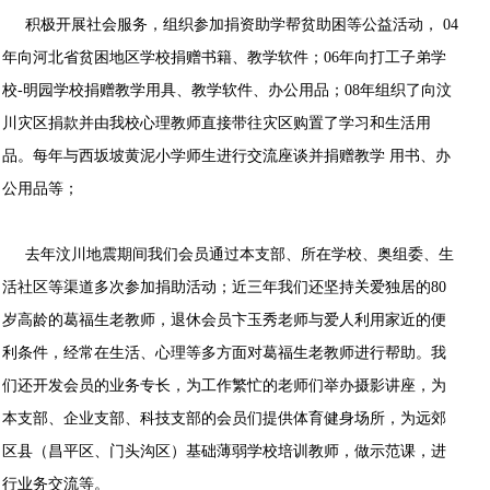
积极开展社会服务，组织参加捐资助学帮贫助困等公益活动， 04
年向河北省贫困地区学校捐赠书籍、教学软件；06年向打工子弟学
校-明园学校捐赠教学用具、教学软件、办公用品；08年组织了向汶
川灾区捐款并由我校心理教师直接带往灾区购置了学习和生活用
品。每年与西坂坡黄泥小学师生进行交流座谈并捐赠教学 用书、办
公用品等；
去年汶川地震期间我们会员通过本支部、所在学校、奥组委、生
活社区等渠道多次参加捐助活动；近三年我们还坚持关爱独居的80
岁高龄的葛福生老教师，退休会员卞玉秀老师与爱人利用家近的便
利条件，经常在生活、心理等多方面对葛福生老教师进行帮助。我
们还开发会员的业务专长，为工作繁忙的老师们举办摄影讲座，为
本支部、企业支部、科技支部的会员们提供体育健身场所，为远郊
区县（昌平区、门头沟区）基础薄弱学校培训教师，做示范课，进
行业务交流等。