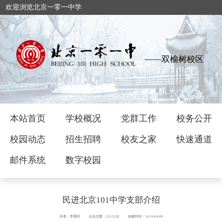
欢迎浏览北京一零一中学
——双榆树校区
本站首页
学校概况
党群工作
校务公开
校园动态
招生招聘
校友之家
快速通道
邮件系统
数字校园
民进北京101中学支部介绍
作者：李爱民
点击次数：25122次
创建时间：2019-04-08